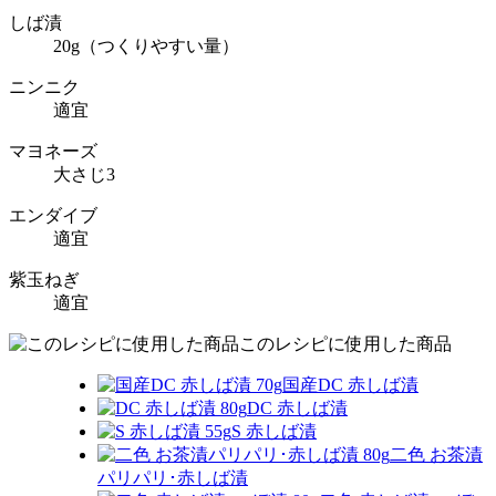
しば漬
20g（つくりやすい量）
ニンニク
適宜
マヨネーズ
大さじ3
エンダイブ
適宜
紫玉ねぎ
適宜
このレシピに使用した商品
国産DC 赤しば漬
DC 赤しば漬
S 赤しば漬
二色 お茶漬
パリパリ･赤しば漬