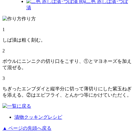
二色 赤しば漬･つぼ
漬
作り方
1
しば漬は粗く刻む。
2
ボウルにニンニクの切り口をこすり、①とマヨネーズを加え
て混ぜる。
3
ちぎったエンブダイと縦半分に切って薄切りにした紫玉ねぎ
を添える。②はエビフライ、とんかつ等にかけていただく。
漬物クッキングレシピ
▲ ページの先頭へ戻る