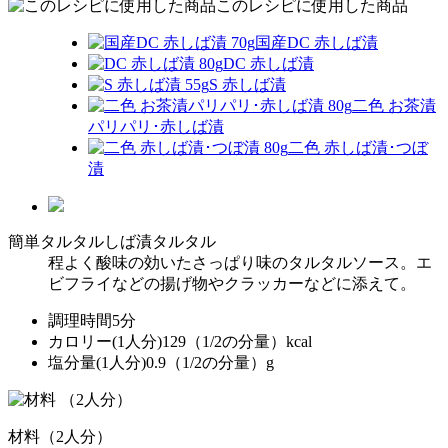
このレシピに使用した商品
国産DC 赤しば漬
DC 赤しば漬
S 赤しば漬
二色 お茶漬
パリパリ･赤しば漬
二色 赤しば漬･つぼ
漬
簡単タルタル
しば漬タルタル
程よく酸味の効いたさっぱり味のタルタルソース。エ
ビフライなどの揚げ物やクラッカーなどに添えて。
調理時間
5分
カロリー(1人分)
129（1/2の分量）kcal
塩分量(1人分)
0.9（1/2の分量）g
（2人分）
材料（2人分）