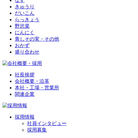
なす
きゅうり
だいこん
らっきょう
野沢菜
にんにく
青しその実・その他
おかず
盛り合わせ
社長挨拶
会社概要・沿革
本社・工場・営業所
関連企業
採用情報
社員インタビュー
採用募集