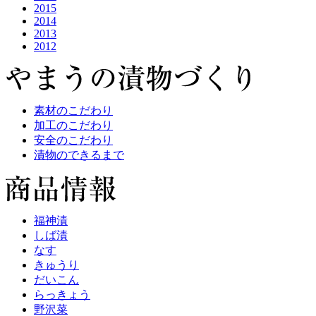
2015
2014
2013
2012
素材のこだわり
加工のこだわり
安全のこだわり
漬物のできるまで
福神漬
しば漬
なす
きゅうり
だいこん
らっきょう
野沢菜