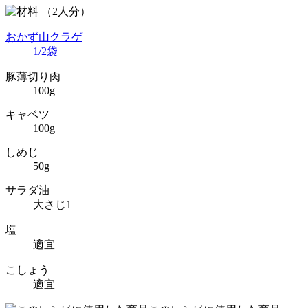
（2人分）
おかず山クラゲ
1/2袋
豚薄切り肉
100g
キャベツ
100g
しめじ
50g
サラダ油
大さじ1
塩
適宜
こしょう
適宜