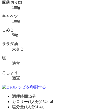
豚薄切り肉
100g
キャベツ
100g
しめじ
50g
サラダ油
大さじ1
塩
適宜
こしょう
適宜
調理時間
15分
カロリー(1人分)
254kcal
塩分量(1人分)
1.4g